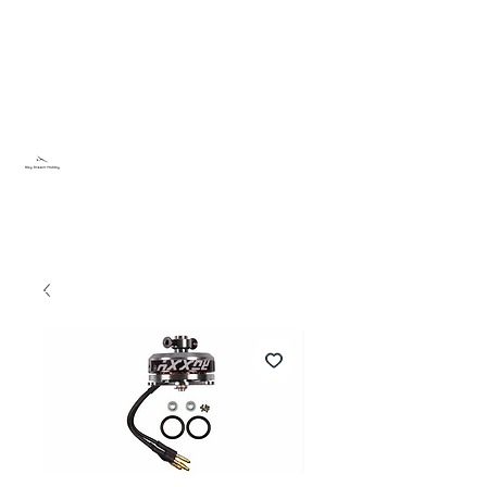
Sky Dream Hobby
Testa något nytt