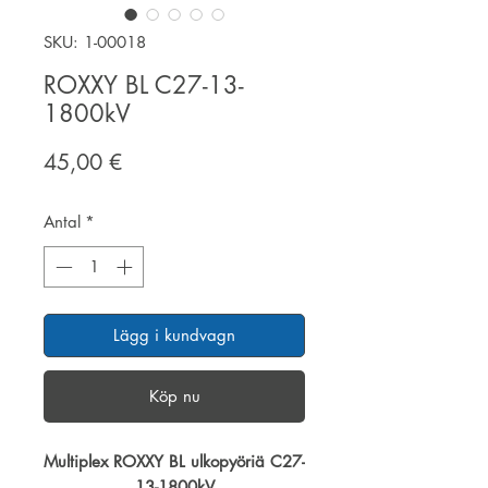
SKU: 1-00018
ROXXY BL C27-13-
1800kV
Pris
45,00 €
Antal
*
Lägg i kundvagn
Köp nu
Multiplex ROXXY BL ulkopyöriä C27-
13-1800kV