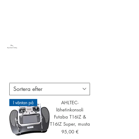
Sky Dream Hobby
Testa något nytt
I väntan på
AHLTEC-
lähetinkonsoli
Futaba T16IZ &
T16IZ Super, musta
Pris
95,00 €