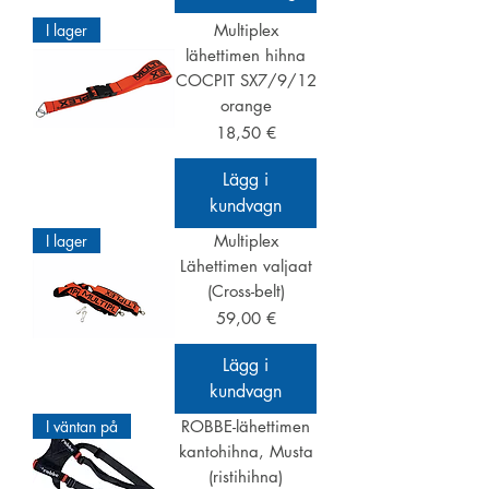
I lager
Multiplex
lähettimen hihna
COCPIT SX7/9/12
orange
Pris
18,50 €
Lägg i
kundvagn
I lager
Multiplex
Lähettimen valjaat
(Cross-belt)
Pris
59,00 €
Lägg i
kundvagn
I väntan på
ROBBE-lähettimen
kantohihna, Musta
(ristihihna)