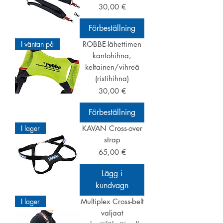
Pris
30,00 €
Förbeställning
I väntan på
ROBBE-lähettimen
kantohihna,
keltainen/vihreä
(ristihihna)
Pris
30,00 €
Förbeställning
I lager
KAVAN Cross-over
strap
Pris
65,00 €
Lägg i
kundvagn
I lager
Multiplex Cross-belt
valjaat