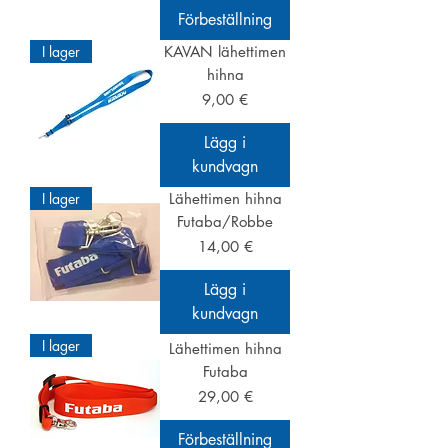
Förbeställning
I lager
KAVAN lähettimen
hihna
Pris
9,00 €
Lägg i
kundvagn
I lager
Lähettimen hihna
Futaba/Robbe
Pris
14,00 €
Lägg i
kundvagn
I lager
Lähettimen hihna
Futaba
Pris
29,00 €
Förbeställning