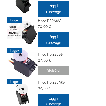
Lägg i
kundvagn
I lager
Hitec D89MW
Pris
70,00 €
Lägg i
kundvagn
I lager
Hitec HS-225BB
Pris
27,50 €
Slutsåld
I lager
Hitec HS-225MG
Pris
37,50 €
Lägg i
kundvagn