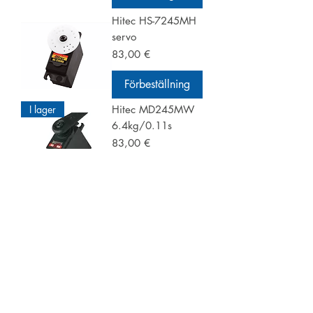
Hitec HS-7245MH
servo
Pris
83,00 €
Förbeställning
I lager
Hitec MD245MW
6.4kg/0.11s
Pris
83,00 €
Lägg i
kundvagn
I lager
Hitec MD250MW
8kg
Pris
75,00 €
Lägg i
kundvagn