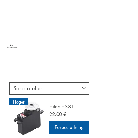
Sky Dream Hobby
Testa något nytt
I lager
Hitec HS-81
Pris
22,00 €
Förbeställning