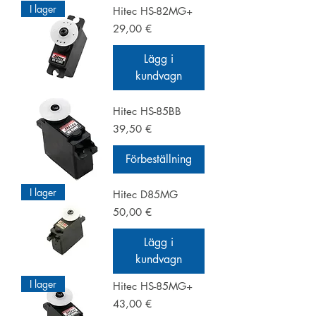
I lager
Hitec HS-82MG+
Pris
29,00 €
Lägg i
kundvagn
Hitec HS-85BB
Pris
39,50 €
Förbeställning
I lager
Hitec D85MG
Pris
50,00 €
Lägg i
kundvagn
I lager
Hitec HS-85MG+
Pris
43,00 €