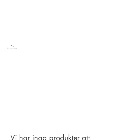
Sky Dream Hobby
Testa något nytt
Vi har inga produkter att