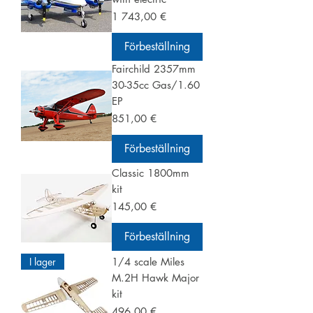
Pris
1 743,00 €
Förbeställning
Fairchild 2357mm
30-35cc Gas/1.60
EP
Pris
851,00 €
Förbeställning
Classic 1800mm
kit
Pris
145,00 €
Förbeställning
I lager
1/4 scale Miles
M.2H Hawk Major
kit
Pris
496,00 €