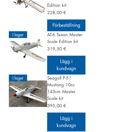
Edition kit
Pris
228,00 €
Förbeställning
I lager
AT-6 Texan Master
Scale Edition kit
Pris
319,50 €
Lägg i
kundvagn
I lager
Seagull P-51
Mustang 10cc
143cm Master
Scale kit
Pris
395,00 €
Lägg i
kundvagn