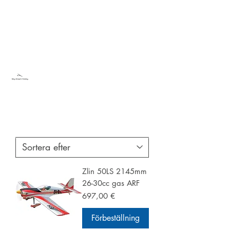
Sky Dream Hobby
Testa något nytt
Zlin 50LS 2145mm
26-30cc gas ARF
Pris
697,00 €
Förbeställning