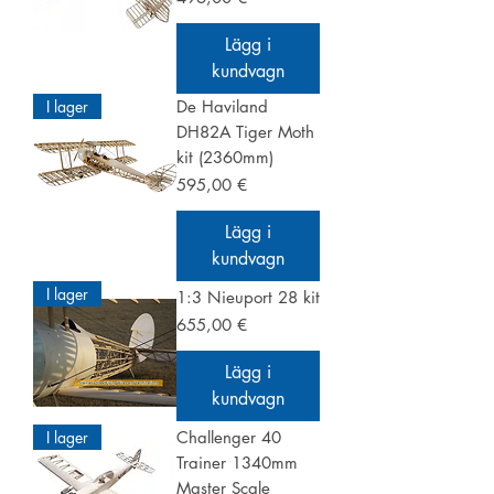
Lägg i
kundvagn
I lager
De Haviland
DH82A Tiger Moth
kit (2360mm)
Pris
595,00 €
Lägg i
kundvagn
I lager
1:3 Nieuport 28 kit
Pris
655,00 €
Lägg i
kundvagn
I lager
Challenger 40
Trainer 1340mm
Master Scale