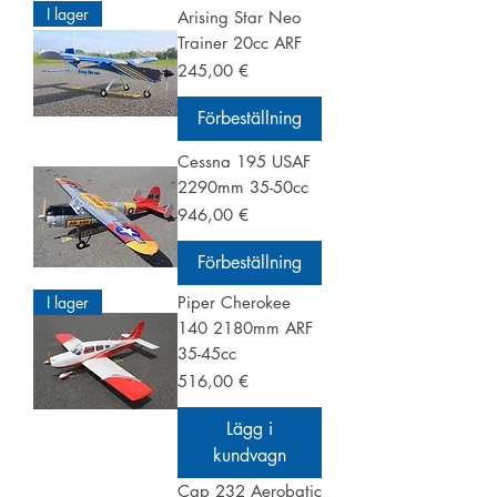
I lager
Arising Star Neo
Trainer 20cc ARF
Pris
245,00 €
Förbeställning
Cessna 195 USAF
2290mm 35-50cc
Pris
946,00 €
Förbeställning
I lager
Piper Cherokee
140 2180mm ARF
35-45cc
Pris
516,00 €
Lägg i
kundvagn
Cap 232 Aerobatic