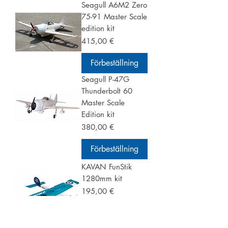
Seagull A6M2 Zero
75-91 Master Scale
edition kit
Pris
415,00 €
Förbeställning
Seagull P-47G
Thunderbolt 60
Master Scale
Edition kit
Pris
380,00 €
Förbeställning
KAVAN FunStik
1280mm kit
Pris
195,00 €
Förbeställning