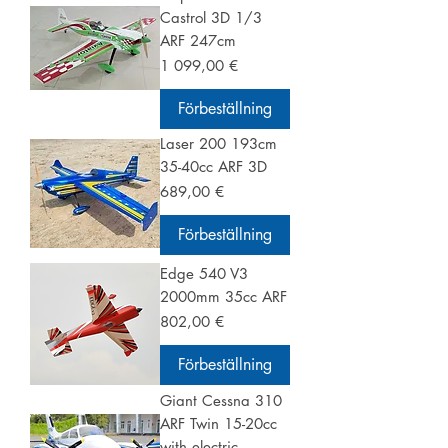
Castrol 3D 1/3
ARF 247cm
Pris
1 099,00 €
Förbeställning
Laser 200 193cm
35-40cc ARF 3D
Pris
689,00 €
Förbeställning
Edge 540 V3
2000mm 35cc ARF
Pris
802,00 €
Förbeställning
Giant Cessna 310
ARF Twin 15-20cc
with electric