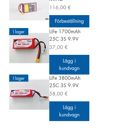
Pris
116,00 €
Förbeställning
LiFe 1700mAh
I lager
25C 3S 9.9V
Pris
37,00 €
Lägg i
kundvagn
LiFe 3800mAh
I lager
25C 3S 9.9V
Pris
58,00 €
Lägg i
kundvagn