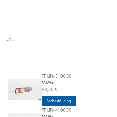
Sky Dream Hobby
Testa något nytt
TF LiFe 3100-3S
MTAG
Pris
90,50 €
Förbeställning
TF LiFe 4100-3S
MTAG