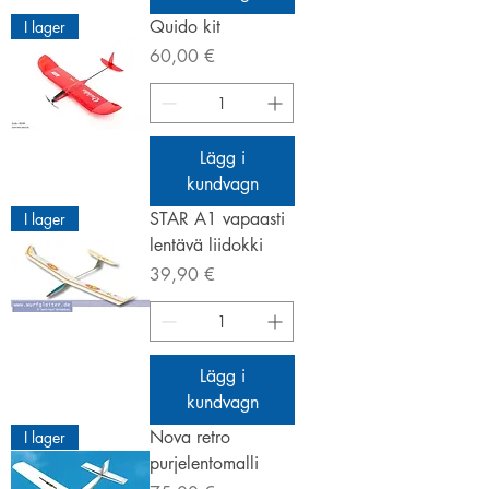
Quido kit
I lager
Pris
60,00 €
Lägg i
kundvagn
STAR A1 vapaasti
I lager
lentävä liidokki
Pris
39,90 €
Lägg i
kundvagn
Nova retro
I lager
purjelentomalli