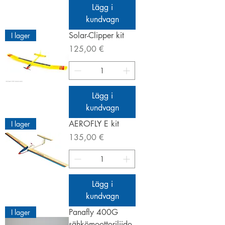
Lägg i
kundvagn
Solar-Clipper kit
I lager
Pris
125,00 €
Lägg i
kundvagn
AEROFLY E kit
I lager
Pris
135,00 €
Lägg i
kundvagn
Panafly 400G
I lager
sähkömoottoriliido