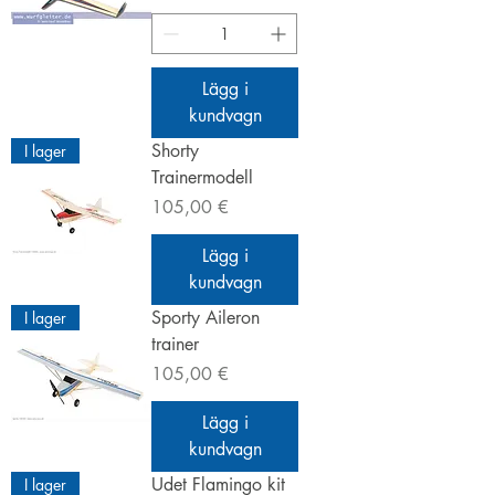
Lägg i
kundvagn
Shorty
I lager
Trainermodell
Pris
105,00 €
Lägg i
kundvagn
Sporty Aileron
I lager
trainer
Pris
105,00 €
Lägg i
kundvagn
Udet Flamingo kit
I lager