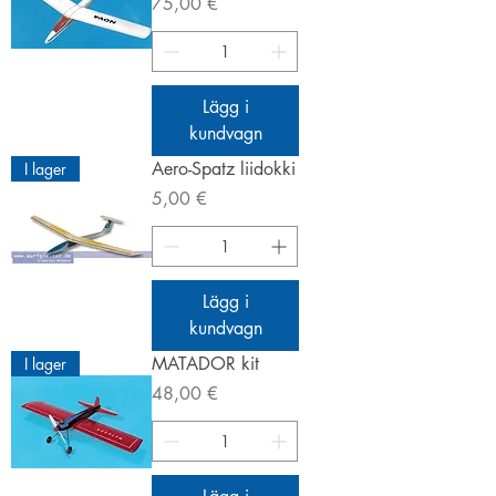
Pris
75,00 €
Lägg i
kundvagn
Aero-Spatz liidokki
I lager
Pris
5,00 €
Lägg i
kundvagn
MATADOR kit
I lager
Pris
48,00 €