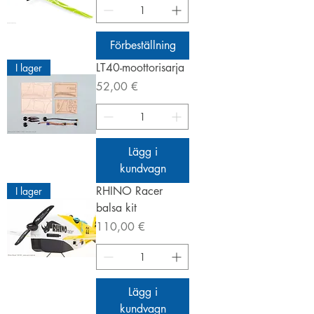
Förbeställning
LT40-moottorisarja
I lager
Pris
52,00 €
Lägg i
kundvagn
RHINO Racer
I lager
balsa kit
Pris
110,00 €
Lägg i
kundvagn