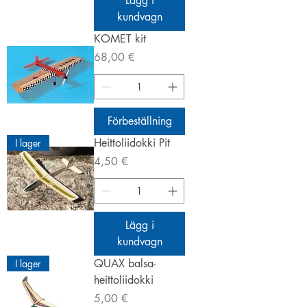
Lägg i
kundvagn
KOMET kit
Pris
68,00 €
Förbeställning
Heittoliidokki Pit
I lager
Pris
4,50 €
Lägg i
kundvagn
QUAX balsa-
I lager
heittoliidokki
Pris
5,00 €