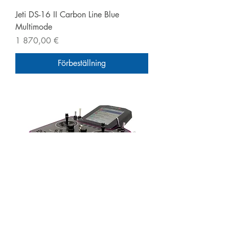
Jeti DS-16 II Carbon Line Blue
Multimode
Pris
1 870,00 €
Förbeställning
DS-24 II Carbon Line Purple anodized