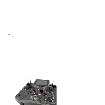
Sky Dream Hobby
Testa något nytt