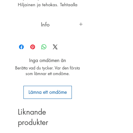
Hiljainen ja tehokas. Tehtaalla
tasapainoitettu
Info
Fiala 32x10 wooden 2-blade
propeller for gas engines (standard
wooden version)
Inga omdömen än
Delivered factory balanced.
Berätta vad du tycker. Var den första
som lämnar ett omdöme.
Lämna ett omdöme
Liknande
produkter