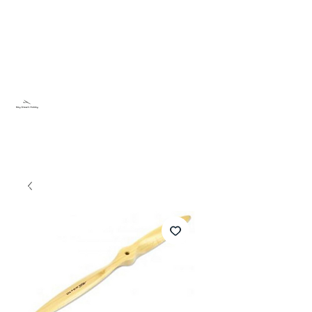
Sky Dream Hobby
Testa något nytt