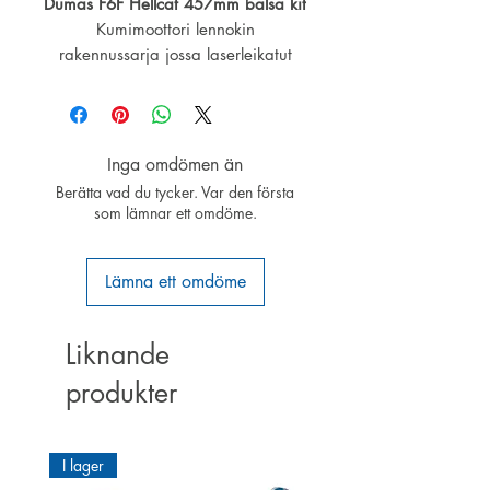
Dumas F6F Hellcat 457mm balsa kit
Kumimoottori lennokin
rakennussarja jossa laserleikatut
osat
Käsin valittua balsaa
Tarrat
6" potkuri
Inga omdömen än
Kuminauha
Berätta vad du tycker. Var den första
Piirustukset
som lämnar ett omdöme.
Selkeät rakennusohjeet
Vakumi muotoilut osat
Lämna ett omdöme
Päällyste
Liknande
produkter
I lager