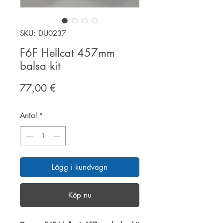
SKU: DU0237
F6F Hellcat 457mm
balsa kit
Pris
77,00 €
Antal
*
Lägg i kundvagn
Köp nu