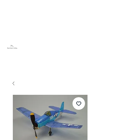
Sky Dream Hobby
Testa något nytt