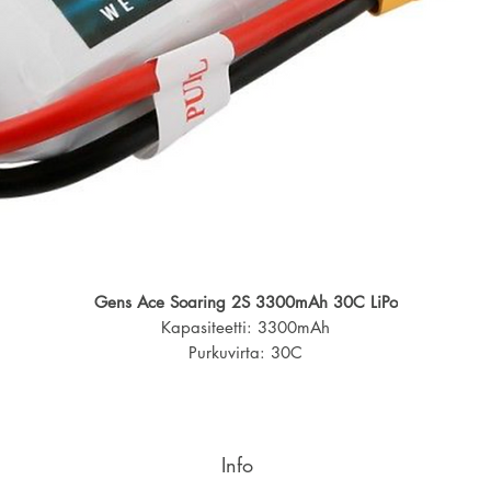
Gens Ace Soaring 2S 3300mAh 30C LiPo
Kapasiteetti: 3300mAh
Purkuvirta: 30C
Pituus: 132,5mm
Leveys: 42mm
Korkeus: 13,5mm
Liitin: XT90
Info
Tasausliitin: JST-XHR