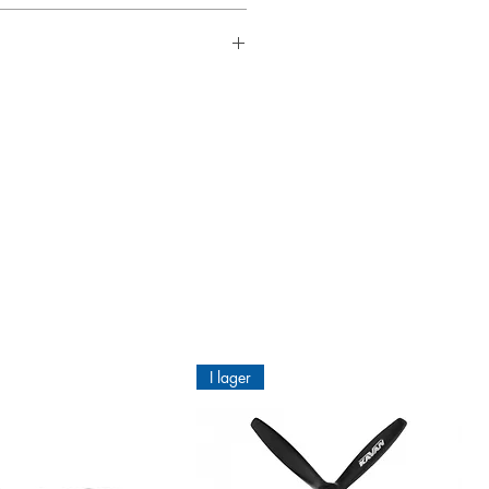
alue for money. You get a quality
 available directly from stock, so
 soldered) plug is listed under the
plane, rc boat
I lager