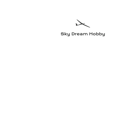
Sky Dre
Testa något n
Hem
Flygplan
Radioutrustning
Elmotorer och tillbehö