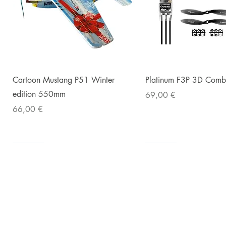
Snabbvisning
Snabbvisnin
Cartoon Mustang P51 Winter
Platinum F3P 3D Com
edition 550mm
Pris
69,00 €
Pris
66,00 €
I lager
I lager
I lager
I lager
I lager