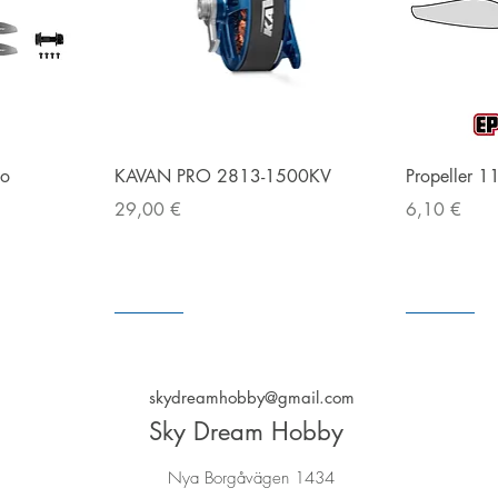
g
Snabbvisning
bo
KAVAN PRO 2813-1500KV
Propeller 1
Pris
Pris
29,00 €
6,10 €
I lager
I lager
I lager
I lager
skydreamhobby@gmail.com
Sky Dream Hobby
Nya Borgåvägen 1434