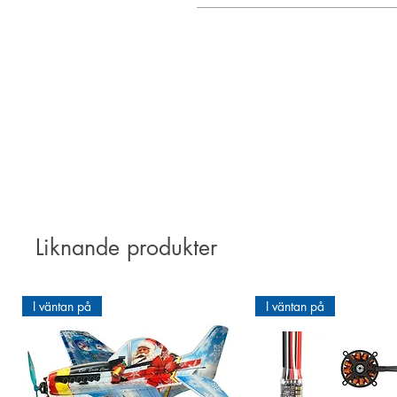
Gens Ace Soaring LiPo batteries 
battery, with lots of power and p
at Aerobertics you are at the righ
Suited for
Liknande produkter
I väntan på
I väntan på