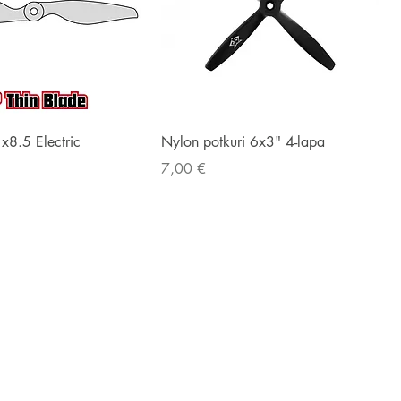
Snabbvisning
Snabbvisning
1x8.5 Electric
Nylon potkuri 6x3" 4-lapa
Pris
7,00 €
I väntan på
I lager