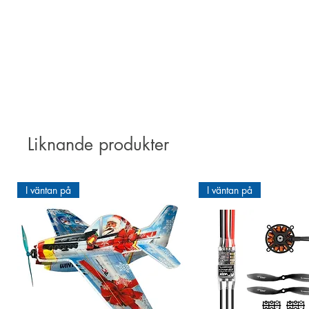
Liknande produkter
I väntan på
I väntan på