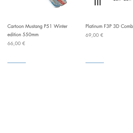
Snabbvisning
Snabbvisnin
Cartoon Mustang P51 Winter
Platinum F3P 3D Com
edition 550mm
Pris
69,00 €
Pris
66,00 €
I lager
I lager
I lager
I lager
I lager