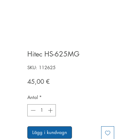
Hitec HS-625MG
SKU: 112625
Pris
45,00 €
Antal
*
Lägg i kundvagn