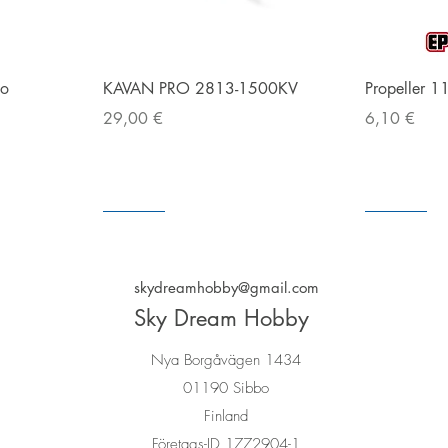
g
Snabbvisning
bo
KAVAN PRO 2813-1500KV
Propeller 1
Pris
Pris
29,00 €
6,10 €
I lager
I lager
I lager
I lager
skydreamhobby@gmail.com
Sky Dream Hobby
Nya Borgåvägen 1434
01190 Sibbo
Finland
Företags-ID 1772904-1