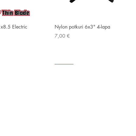
Snabbvisning
Snabbvisning
1x8.5 Electric
Nylon potkuri 6x3" 4-lapa
Pris
7,00 €
I väntan på
I lager