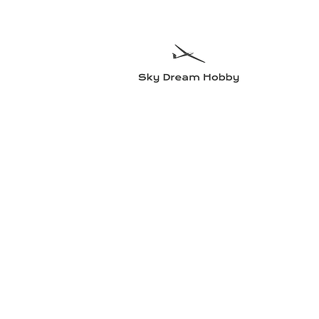
Sky Dre
Testa något n
Hem
Flygplan
Radioutrustning
Elmotorer och tillbehö