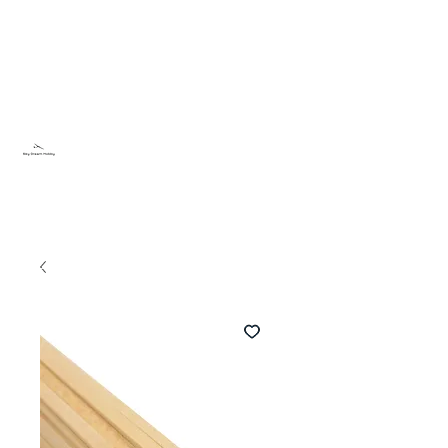
Sky Dream Hobby
Testa något nytt