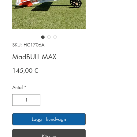
SKU: HC1706A
MadBULL MAX
Pris
145,00 €
Antal
*
Lägg i kundvagn
Köp nu