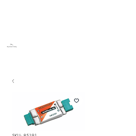
Sky Dream Hobby
Testa något nytt
SKU: 85191