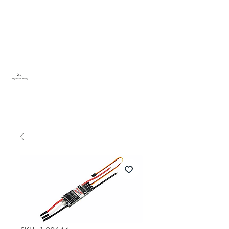
Sky Dream Hobby
Testa något nytt