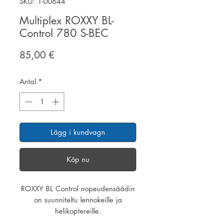
SKU: 1-00644
Multiplex ROXXY BL-
Control 780 S-BEC
Pris
85,00 €
Antal
*
Lägg i kundvagn
Köp nu
ROXXY BL Control nopeudensäädin
on suunniteltu lennokeille ja
helikoptereille.