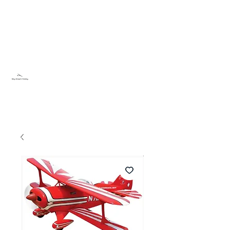
Sky Dream Hobby
Testa något nytt