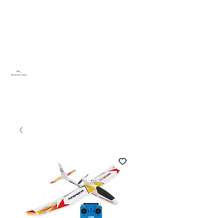
Sky Dream Hobby
Testa något nytt