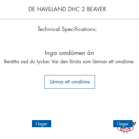
DE HAVILLAND DHC 2 BEAVER
tics plane for rubber power, CO2 engine or electromotor. You can fl
Technical Specifications:
parts available.
Wingspan: 660 mm
Motor: 20 W
Inga omdömen än
Engine: CO2
Berätta vad du tycker. Var den första som lämnar ett omdöme.
Lämna ett omdöme
I lager
I lager