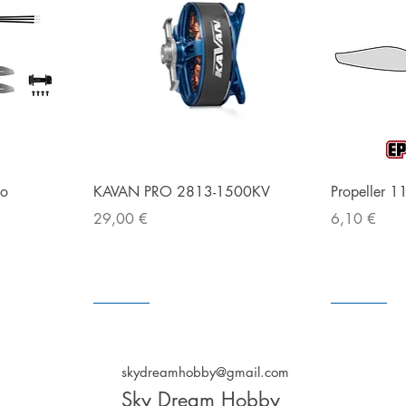
g
Snabbvisning
bo
KAVAN PRO 2813-1500KV
Propeller 1
Pris
Pris
29,00 €
6,10 €
I lager
I lager
I lager
I lager
skydreamhobby@gmail.com
Sky Dream Hobby