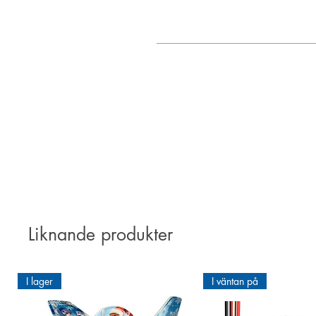
Scale kit of the American aero ba
Liknande produkter
I lager
I väntan på