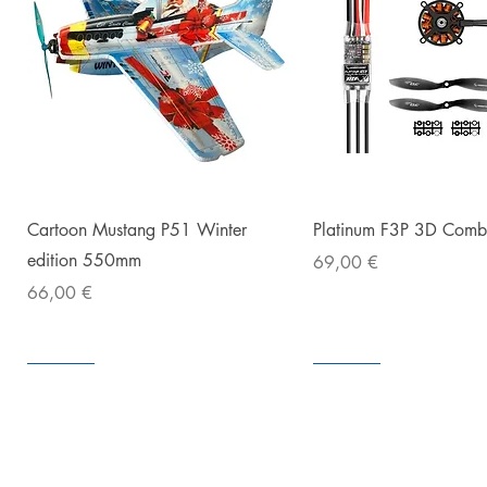
Snabbvisning
Snabbvisnin
Cartoon Mustang P51 Winter
Platinum F3P 3D Com
edition 550mm
Pris
69,00 €
Pris
66,00 €
I lager
I lager
I lager
I lager
I lager