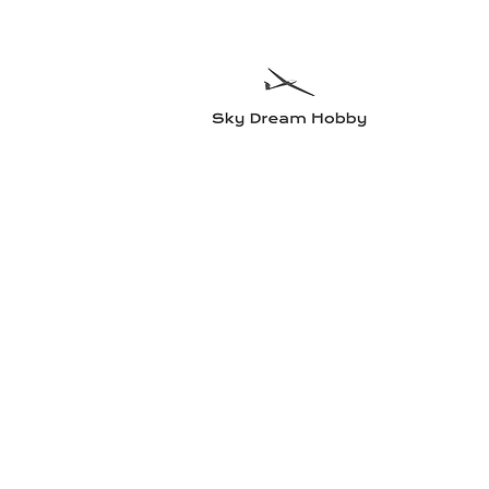
Sky Dre
Testa något n
Hem
Flygplan
Radioutrustning
Elmotorer och tillbehö