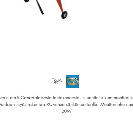
Scale malli Canadalaisesta lentokoneesta, suunniteltu kumimoottorille
Voidaan myös rakentaa RC-versio sähkömoottorilla. Moottoriteho noi
20W
Kärkiväli: 660mm