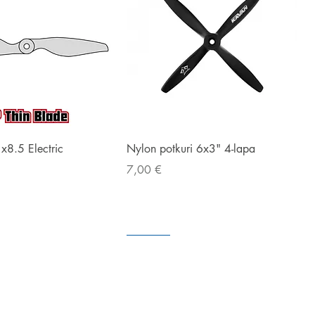
Snabbvisning
Snabbvisning
1x8.5 Electric
Nylon potkuri 6x3" 4-lapa
Pris
7,00 €
I väntan på
I lager