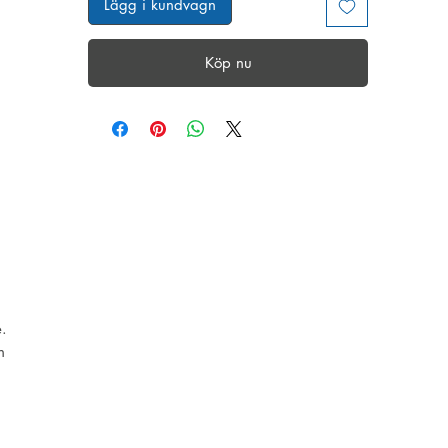
Lägg i kundvagn
Köp nu
.
n