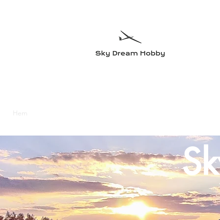
Sky Dre
Testa något n
Hem
Flygplan
Radioutrustning
Elmotorer och tillbehö
Sk