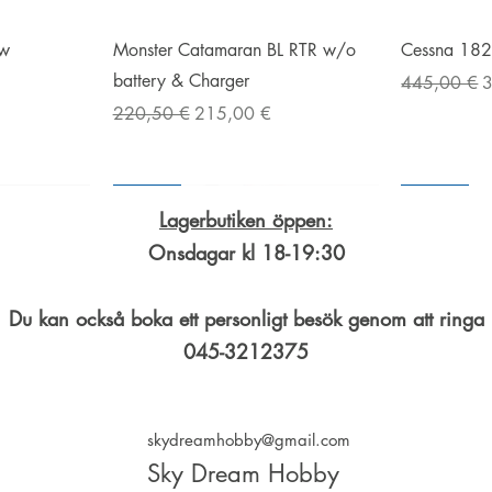
g
Snabbvisning
ow
Monster Catamaran BL RTR w/o
Cessna 18
battery & Charger
Ordinarie pr
R
445,00 €
Ordinarie pris
Reapris
220,50 €
215,00 €
I lager
I lager
I lager
I lager
I lager
I lager
Lagerbutiken öppen:
Onsdagar kl 18-19:30
Du kan också boka ett personligt besök genom att ringa
045-3212375
skydreamhobby@gmail.com
Sky Dream Hobby
g
g
g
g
Snabbvisning
Snabbvisning
Snabbvisning
 Duo
maran RTR
set T-FHSS
EDGE 540 67 &quot;V3 Blue
M2 EVO BNF Yellow
Talon 90, 3-6S 90A
Slotracing 
M1 EVO BN
FX-36 Radi