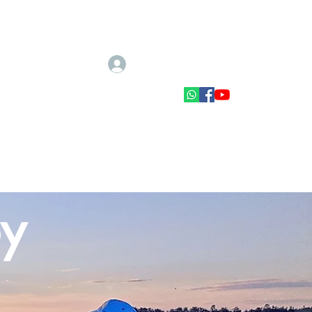
Logga in
tillbehör
Båtar och båttillbehör
y