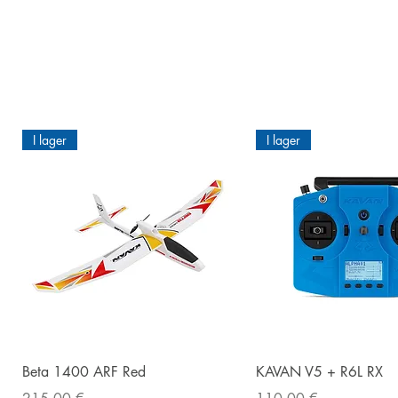
I lager
I lager
Snabbvisning
Snabbvisnin
Beta 1400 ARF Red
KAVAN V5 + R6L RX
Pris
Pris