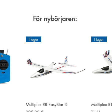
För nybörjaren:
I lager
I lager
g
Snabbvisning
Multiplex RR EasyStar 3
Multiplex R
2+4)
Pris