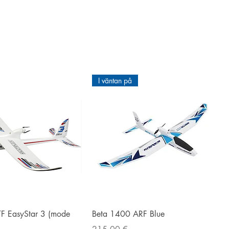
I väntan på
Snabbvisning
Snabbvisning
TF EasyStar 3 (mode
Beta 1400 ARF Blue
Pris