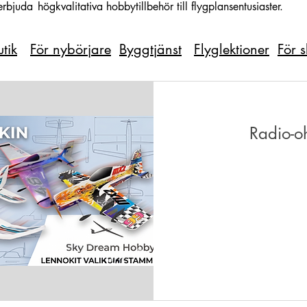
erbjuda
högkvalitativa hobbytillbehör till flygplansentusiaster.
tik
För nybörjare
Byggtjänst
Flyglektioner
För 
Radio-oh
Från
75
euro