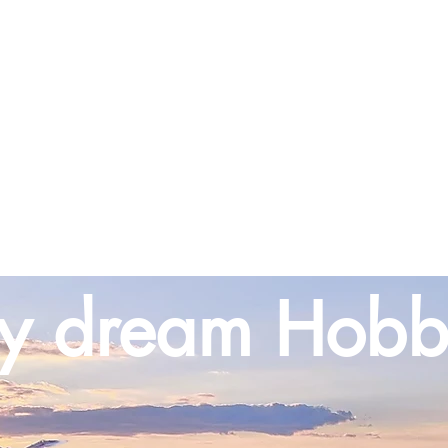
am Hobby
ytt
r
Förbränningsmotorer
Tillbehör
Byggmaterial
Skala 
y dream Hobb