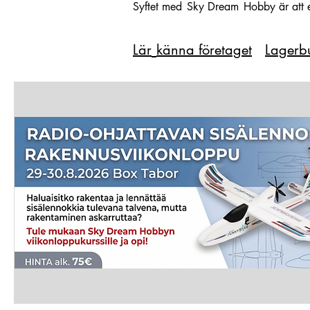
Syftet med
Sky Dream
Hobby är att 
L
är
känna företaget
Lagerbu